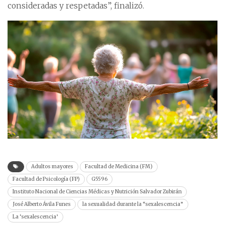
consideradas y respetadas”, finalizó.
Adultos mayores
Facultad de Medicina (FM)
Facultad de Psicología (FP)
G5596
Instituto Nacional de Ciencias Médicas y Nutrición Salvador Zubirán
José Alberto Ávila Funes
la sexualidad durante la “sexalescencia”
La ‘sexalescencia’