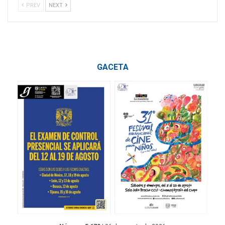
PREV
NEXT
GACETA