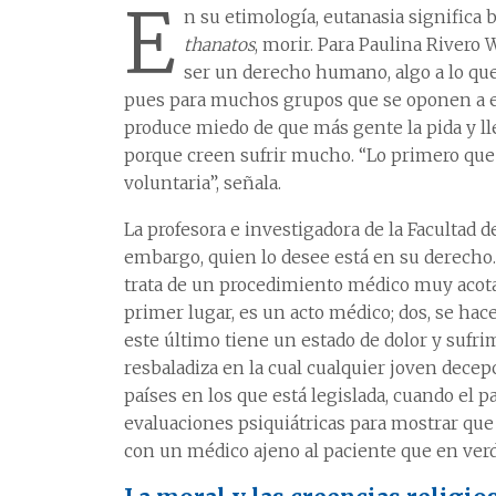
E
n su etimología, eutanasia significa 
thanatos
, morir. Para Paulina Rivero
ser un derecho humano, algo a lo que
pues para muchos grupos que se oponen a es
produce miedo de que más gente la pida y 
porque creen sufrir mucho. “Lo primero que 
voluntaria”, señala.
La profesora e investigadora de la Facultad d
embargo, quien lo desee está en su derecho. 
trata de un procedimiento médico muy acotad
primer lugar, es un acto médico; dos, se hac
este último tiene un estado de dolor y suf
resbaladiza en la cual cualquier joven decepc
países en los que está legislada, cuando el 
evaluaciones psiquiátricas para mostrar qu
con un médico ajeno al paciente que en verd