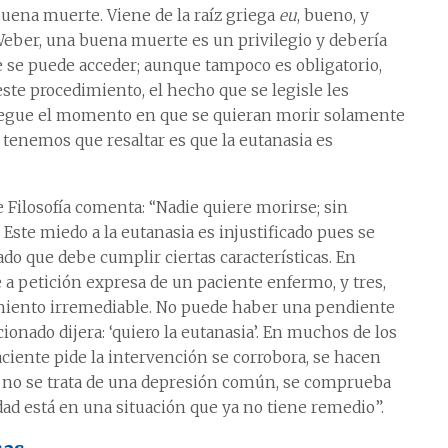
buena muerte. Viene de la raíz griega
eu
, bueno, y
 Weber, una buena muerte es un privilegio y debería
 se puede acceder; aunque tampoco es obligatorio,
te procedimiento, el hecho que se legisle les
llegue el momento en que se quieran morir solamente
tenemos que resaltar es que la eutanasia es
e Filosofía comenta: “Nadie quiere morirse; sin
Este miedo a la eutanasia es injustificado pues se
o que debe cumplir ciertas características. En
e a petición expresa de un paciente enfermo, y tres,
rimiento irremediable. No puede haber una pendiente
ionado dijera: ‘quiero la eutanasia’. En muchos de los
paciente pide la intervención se corrobora, se hacen
e no se trata de una depresión común, se comprueba
ad está en una situación que ya no tiene remedio”.