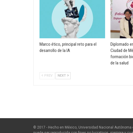
Marco ético, principal reto para el
Diplomado en 
desarrollo de la IA
Ciudad de Mé
formación bi
de la salud
PREV
NEXT
© 2017 - Hecho en México, Universidad Nacional Autónoma 
puede ser reproducida con fines no lucrativos, siempre y cua