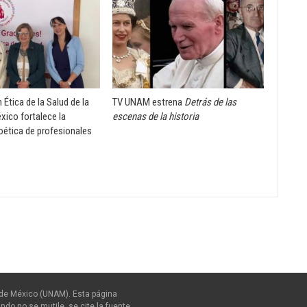
Ética de la Salud de la
TV UNAM estrena
Detrás de las
xico fortalece la
escenas de la historia
oética de profesionales
de México (UNAM). Esta página
ndo no se mutile, se cite la fuente