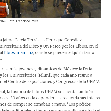
 2025.
Foto: Francisco Parra.
la Jaime García Terrés, la Henrique González
niversitaria del Libro y Un Paseo por los Libros, en el
ual
libros.unam.mx
, donde se pueden adquirir tanto
s.
ferias más jóvenes y dinámicas de México: la Feria
y los Universitarios (Filuni), que cada año reúne a
 en el Centro de Exposiciones y Congresos de la UNAM.
cial, la historia de Libros UNAM se cuenta también
n casi 30 años en la dependencia, recuerda sus inicios
denes de compra se armaban a mano: “Los pedidos
edades editoriales a tiempo era un orgullo para todo el