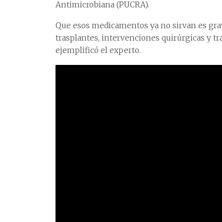
Antimicrobiana (PUCRA).
Que esos medicamentos ya no sirvan es grav
trasplantes, intervenciones quirúrgicas y t
ejemplificó el experto.