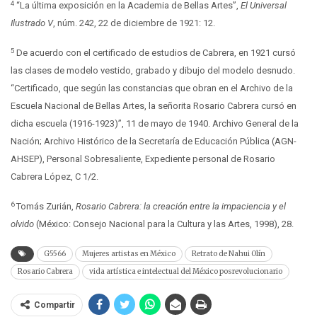
4
“La última exposición en la Academia de Bellas Artes”,
El Universal
Ilustrado V
, núm. 242, 22 de diciembre de 1921: 12.
5
De acuerdo con el certificado de estudios de Cabrera, en 1921 cursó
las clases de modelo vestido, grabado y dibujo del modelo desnudo.
“Certificado, que según las constancias que obran en el Archivo de la
Escuela Nacional de Bellas Artes, la señorita Rosario Cabrera cursó en
dicha escuela (1916-1923)”, 11 de mayo de 1940. Archivo General de la
Nación; Archivo Histórico de la Secretaría de Educación Pública (AGN-
AHSEP), Personal Sobresaliente, Expediente personal de Rosario
Cabrera López, C 1/2.
6
Tomás Zurián,
Rosario Cabrera: la creación entre la impaciencia y el
olvido
(México: Consejo Nacional para la Cultura y las Artes, 1998), 28.
G5566
Mujeres artistas en México
Retrato de Nahui Olín
Rosario Cabrera
vida artística e intelectual del México posrevolucionario
Compartir