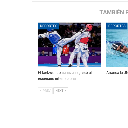
TAMBIÉN 
DEPORTES
DEPORTES
El taekwondo auriazul regresó al
Arranca la U
escenario internacional
PREV
NEXT