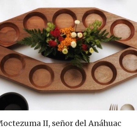
 Moctezuma II, señor del Anáhuac