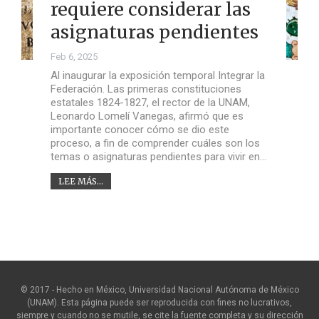
requiere considerar las
asignaturas pendientes
Feb 6, 2025
Al inaugurar la exposición temporal Integrar la
Federación. Las primeras constituciones
estatales 1824-1827, el rector de la UNAM,
Leonardo Lomelí Vanegas, afirmó que es
importante conocer cómo se dio este
proceso, a fin de comprender cuáles son los
temas o asignaturas pendientes para vivir en…
LEE MÁS...
© 2017 - Hecho en México, Universidad Nacional Autónoma de México
(UNAM). Esta página puede ser reproducida con fines no lucrativos,
siempre y cuando no se mutile, se cite la fuente completa y su dirección