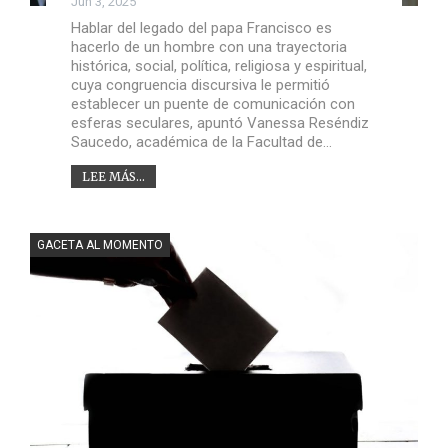
Jun 3, 2025
Hablar del legado del papa Francisco es
hacerlo de un hombre con una trayectoria
histórica, social, política, religiosa y espiritual,
cuya congruencia discursiva le permitió
establecer un puente de comunicación con
esferas seculares, apuntó Vanessa Reséndiz
Saucedo, académica de la Facultad de…
LEE MÁS...
GACETA AL MOMENTO