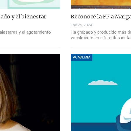
ado y el bienestar
Reconoce la FP a Margar
Ene 25, 2024
alestares y el agotamiento
Ha grabado y producido más de
vocalmente en diferentes insta
ACADEMIA