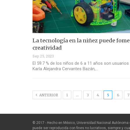
La tecnología en la niñez puede fome
creatividad
Sep 25, 2023
El 59.7 % de los niños de 6 a 11 años son usuarios 
Karla Alejandra Cervantes Bazán,…
ANTERIOR
1
…
3
4
5
6
7
© 2017 - Hecho en México, Universidad Nacional Autónoma 
puede ser reproducida con fines no lucrativos, siempre y cua