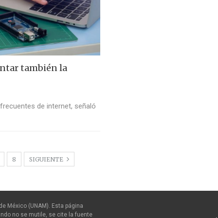
ntar también la
frecuentes de internet, señaló
8
SIGUIENTE
de México (UNAM). Esta página
ndo no se mutile, se cite la fuente