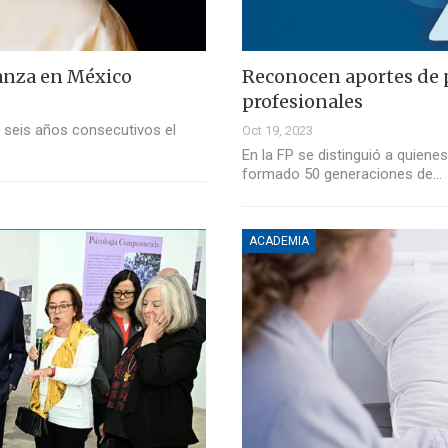
ñanza en México
Reconocen aportes de 
profesionales
r seis años consecutivos el
Oct 19, 2023
En la FP se distinguió a quiene
formado 50 generaciones de…
ACADEMIA