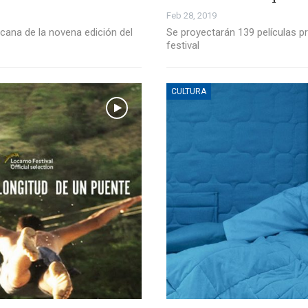
Feb 28, 2019
cana de la novena edición del
Se proyectarán 139 películas p
festival
CULTURA