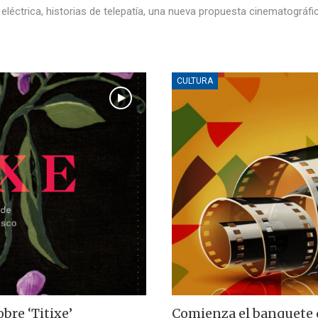
 eléctrica, historias de telepatía, una nueva propuesta cinematográfi
CULTURA
obre ‘Titixe’
Comienza el banquete 