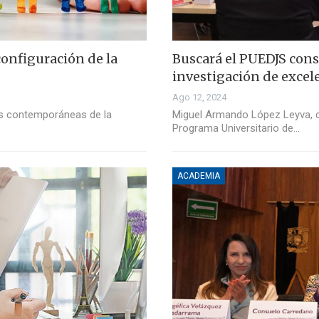
onfiguración de la
Buscará el PUEDJS cons
investigación de excel
Ago 12, 2024
es contemporáneas de la
Miguel Armando López Leyva, co
Programa Universitario de…
ACADEMIA