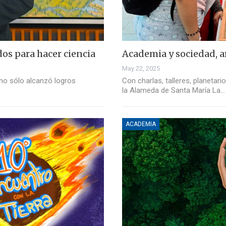
os para hacer ciencia
Academia y sociedad, a
May 22, 2025
) no sólo alcanzó logros
Con charlas, talleres, planetari
la Alameda de Santa María La…
ACADEMIA