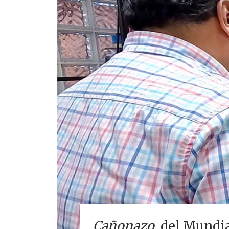
Cañonazo
, del Mundia