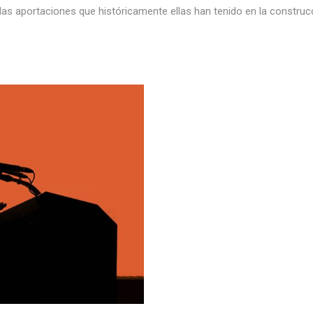
 las aportaciones que históricamente ellas han tenido en la construcc