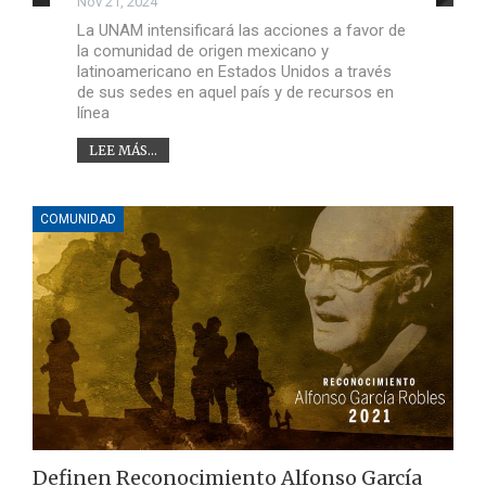
Nov 21, 2024
La UNAM intensificará las acciones a favor de
la comunidad de origen mexicano y
latinoamericano en Estados Unidos a través
de sus sedes en aquel país y de recursos en
línea
LEE MÁS...
COMUNIDAD
Definen Reconocimiento Alfonso García