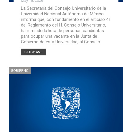
May 18, 2026
La Secretaría del Consejo Universitario de la
Universidad Nacional Autónoma de México
informa que, con fundamento en el artículo 41
del Reglamento del H. Consejo Universitario,
ha remitido la lista de personas candidatas
para ocupar una vacante en la Junta de
Gobierno de esta Universidad, al Consejo…
LEE MÁS...
GOBIERNO