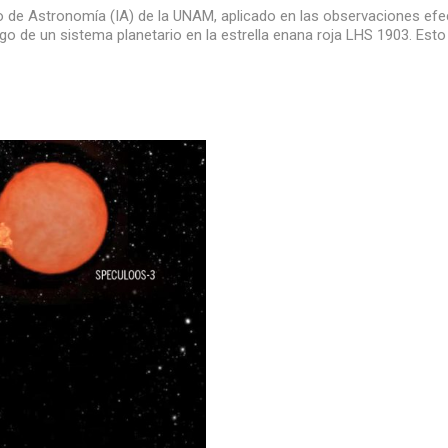
uto de Astronomía (IA) de la UNAM, aplicado en las observaciones ef
go de un sistema planetario en la estrella enana roja LHS 1903. Esto