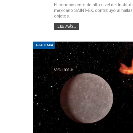
El conocimiento de alto nivel del Instit
mexicano SAINT-EX, contribuyó al hallaz
objetos…
LEE MÁS...
ACADEMIA