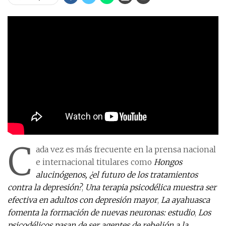
C
ada vez es más frecuente en la prensa nacional
e internacional titulares como
Hongos
alucinógenos, ¿el futuro de los tratamientos
contra la depresión?
,
Una terapia psicodélica muestra ser
efectiva en adultos con depresión mayor
,
La ayahuasca
fomenta la formación de nuevas neuronas: estudio
,
Los
psicodélicos pasan de ser agentes de rebelión a la