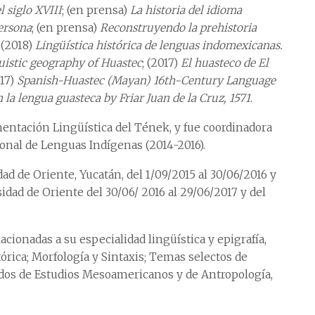
l siglo XVIII
; (en prensa)
La historia del idioma
persona
; (en prensa)
Reconstruyendo la prehistoria
; (2018)
Lingüística histórica de lenguas indomexicanas.
uistic geography of Huastec
; (2017)
El huasteco de El
017)
Spanish-Huastec (Mayan) 16th-Century Language
 la lengua guasteca by Friar Juan de la Cruz, 1571
.
entación Lingüística del Tének, y fue coordinadora
cional de Lenguas Indígenas (2014-2016).
ad de Oriente, Yucatán, del 1/09/2015 al 30/06/2016 y
dad de Oriente del 30/06/ 2016 al 29/06/2017 y del
cionadas a su especialidad lingüística y epigrafía,
órica; Morfología y Sintaxis; Temas selectos de
ados de Estudios Mesoamericanos y de Antropología,