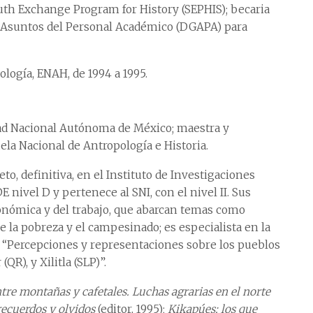
outh Exchange Program for History (SEPHIS); becaria
e Asuntos del Personal Académico (DGAPA) para
ología, ENAH, de 1994 a 1995.
dad Nacional Autónoma de México; maestra y
ela Nacional de Antropología e Historia.
o, definitiva, en el Instituto de Investigaciones
 nivel D y pertenece al SNI, con el nivel II. Sus
onómica y del trabajo, que abarcan temas como
 la pobreza y el campesinado; es especialista en la
s “Percepciones y representaciones sobre los pueblos
QR), y Xilitla (SLP)”.
tre montañas y cafetales. Luchas agrarias en el norte
recuerdos y olvidos
(editor, 1995);
Kikapúes: los que