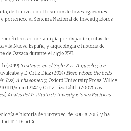
o, definitivo, en el Instituto de Investigaciones
, y pertenece al Sistema Nacional de Investigadores
queométricos en metalurgia prehispánica; rutas de
y la Nueva España, y arqueología e historia de
te de Oaxaca durante el siglo XVI.
ith (2019)
Tuxtepec en el Siglo XVI. Arqueología e
Ruvalcaba y E. Ortiz Díaz (2014)
From whom the bells
hén Itzá, Archaeometry
, Oxford University Press-Willey
/10.1111/arcm.12147 y Ortiz Díaz Edith (2002)
Los
s?, Anales del Instituto de Investigaciones Estéticas
,
ología e historia de Tuxtepec, de 2013 a 2016, y ha
os PAPIIT-DGAPA.