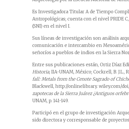
Es Investigadora Titular A de Tiempo Complet
Antropológicas; cuenta con el nivel PRIDE C
(SNI) en el nivel I.
Sus líneas de investigación son análisis ar
comunicación e intercambio en Mesoamérica 
señoríos a pueblos de indios en la Sierra Nor
Entre sus publicaciones están, Ortiz Díaz Ed
Historia
, IIA-UNAM, México; Cockrell, B. J.L., 
fall: Metals from the Cenote Sagrado of Chic
Blackwell, http://onlinelibrary. wiley.com/doi
zapotecas de la Sierra Juárez ¿Antiguos orfebre
UNAM, p. 141-149.
Participó en el grupo de investigación Arque
sido directora y corresponsable de proyect