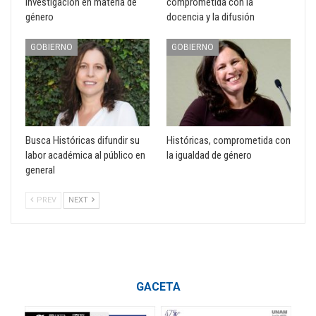
investigación en materia de
comprometida con la
género
docencia y la difusión
GOBIERNO
GOBIERNO
Busca Históricas difundir su
Históricas, comprometida con
labor académica al público en
la igualdad de género
general
PREV
NEXT
GACETA