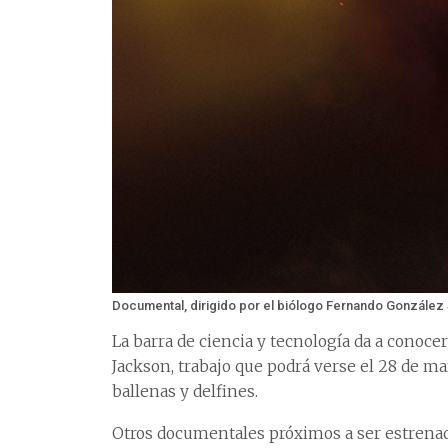
Documental, dirigido por el biólogo Fernando González 
La barra de ciencia y tecnología da a conoce
Jackson, trabajo que podrá verse el 28 de ma
ballenas y delfines.
Otros documentales próximos a ser estrenado