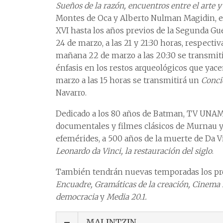
Sueños de la razón, encuentros entre el arte y 
Montes de Oca y Alberto Nulman Magidin, es 
XVI hasta los años previos de la Segunda 
24 de marzo, a las 21 y 21:30 horas, respec
mañana 22 de marzo a las 20:30 se transmit
énfasis en los restos arqueológicos que yace
marzo a las 15 horas se transmitirá un
Conci
Navarro.
Dedicado a los 80 años de Batman, TV UNAM 
documentales y filmes clásicos de Murnau y F
efemérides, a 500 años de la muerte de Da V
Leonardo da Vinci, la restauración del siglo
.
También tendrán nuevas temporadas los p
Encuadre, Gramáticas de la creación, Cinema 2
democracia
y
Media 20.1.
MALINTZIN