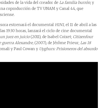
sidades de la vida del creador de
La familia burrón
; y
 una coproducción de TV UNAM y Canal 44, que
isciense.
visora estrenará el documental
H1N1
, el 11 de abril a las
a las 19:30 horas, lanzará el ciclo de cine documental
un juez en juicio
(2011), de Isabel Coixet;
Citizenfour
e guerra Alexandre
, (2007), de Jérôme Prieur;
Las 18
homali y Paul Cowan y
Uyghurs: Prisioneros del absurdo