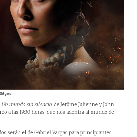
Sitges.
r
Un mundo sin silencio
, de Jerôme Julienne y John
rzo a las 19:30 horas, que nos adentra al mundo de
s serán el de Gabriel Vargas para principiantes,