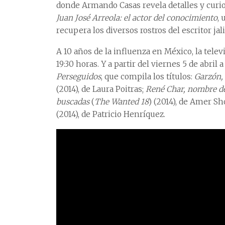
donde Armando Casas revela detalles y curio
Juan José Arreola: el actor del conocimiento
,
recupera los diversos rostros del escritor jal
A 10 años de la influenza en México, la tele
19:30 horas. Y a partir del viernes 5 de abril 
Perseguidos
, que compila los títulos:
Garzón, 
(2014), de Laura Poitras;
René Char, nombre d
buscadas
(
The Wanted 18
) (2014), de Amer S
(2014), de Patricio Henríquez.