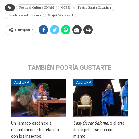
Festival Cultura UNAM
G5331
Teatro Santa Catarina
Un obús en el corazón
Wajdi Mouawad
Compartir
TAMBIÉN PODRÍA GUSTARTE
CULTURA
CULTURA
Un llamado escénico a
Lady Óscar Salomé
, o el arte
replantear nuestra relación
de no pelearse con uno
con los insectos
mismo