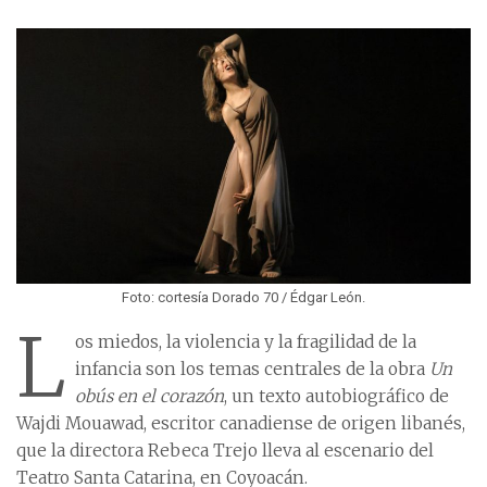
Foto: cortesía Dorado 70 / Édgar León.
L
os miedos, la violencia y la fragilidad de la
infancia son los temas centrales de la obra
Un
obús en el corazón
, un texto autobiográfico de
Wajdi Mouawad, escritor canadiense de origen libanés,
que la directora Rebeca Trejo lleva al escenario del
Teatro Santa Catarina, en Coyoacán.