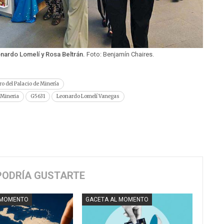
nardo Lomelí y Rosa Beltrán.
Foto: Benjamín Chaires.
bro del Palacio de Minería
l Mineria
G5631
Leonardo Lomelí Vanegas
PODRÍA GUSTARTE
 MOMENTO
GACETA AL MOMENTO