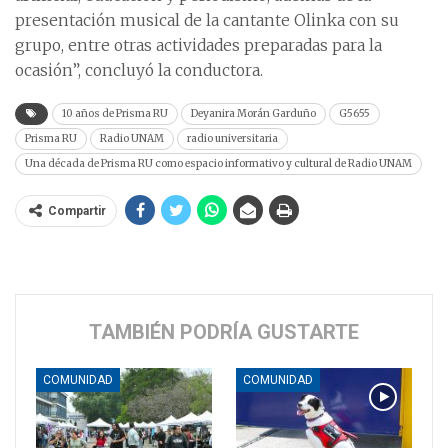
presentación musical de la cantante Olinka con su
grupo, entre otras actividades preparadas para la
ocasión”, concluyó la conductora.
10 años de Prisma RU
Deyanira Morán Garduño
G5655
Prisma RU
Radio UNAM
radio universitaria
Una década de Prisma RU como espacio informativo y cultural de Radio UNAM
Compartir
TAMBIÉN PODRÍA GUSTARTE
COMUNIDAD
COMUNIDAD