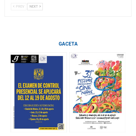
PREV
NEXT
GACETA