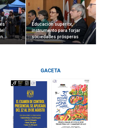
tes
Educación superior,
del
instrumento para forjar
an…
sociedades prósperas
GACETA