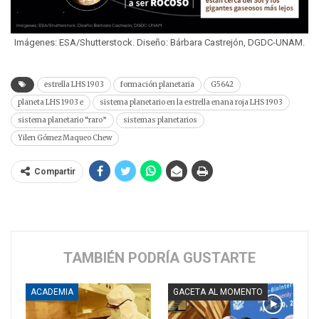
Imágenes: ESA/Shutterstock. Diseño: Bárbara Castrejón, DGDC-UNAM.
estrella LHS 1903
formación planetaria
G5642
planeta LHS 1903 e
sistema planetario en la estrella enana roja LHS 1903
sistema planetario “raro”
sistemas planetarios
Yilen Gómez Maqueo Chew
Compartir
TAMBIÉN PODRÍA GUSTARTE
ACADEMIA
GACETA AL MOMENTO