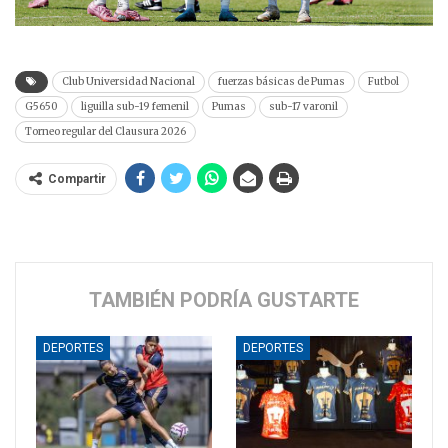
Club Universidad Nacional
fuerzas básicas de Pumas
Futbol
G5650
liguilla sub-19 femenil
Pumas
sub-17 varonil
Torneo regular del Clausura 2026
Compartir
TAMBIÉN PODRÍA GUSTARTE
DEPORTES
DEPORTES