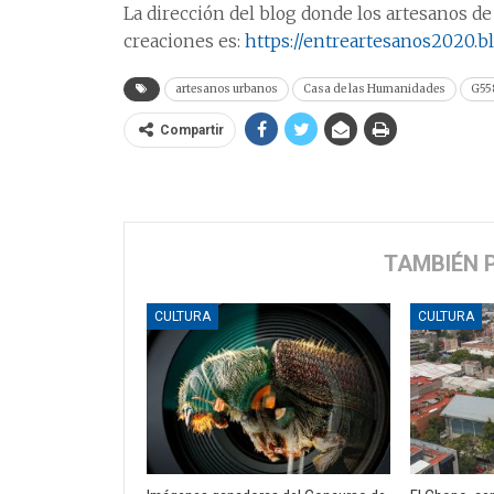
La dirección del blog donde los artesanos d
creaciones es:
https://entreartesanos2020.b
artesanos urbanos
Casa de las Humanidades
G55
Compartir
TAMBIÉN 
CULTURA
CULTURA