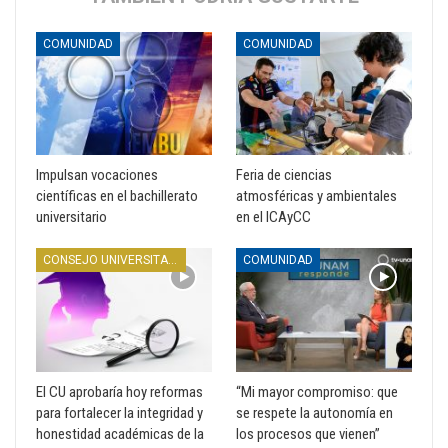
COMUNIDAD
COMUNIDAD
Impulsan vocaciones
Feria de ciencias
científicas en el bachillerato
atmosféricas y ambientales
universitario
en el ICAyCC
CONSEJO UNIVERSITARIO
COMUNIDAD
El CU aprobaría hoy reformas
“Mi mayor compromiso: que
para fortalecer la integridad y
se respete la autonomía en
honestidad académicas de la
los procesos que vienen”