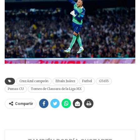
Cruz Azul campeón
Efraín Juárez
Futbol
G5655
Pumas CU
Torneo de Clausura de la Liga MX
Compartir