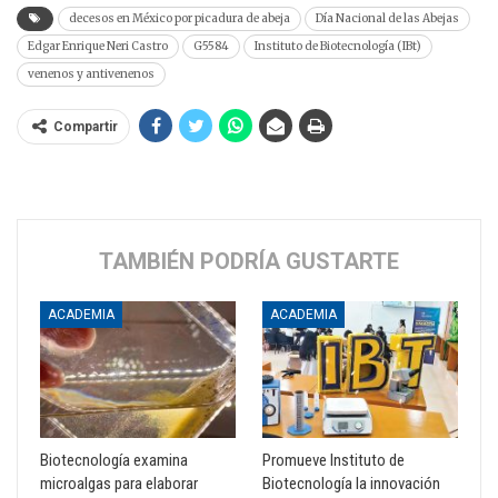
decesos en México por picadura de abeja
Día Nacional de las Abejas
Edgar Enrique Neri Castro
G5584
Instituto de Biotecnología (IBt)
venenos y antivenenos
Compartir
TAMBIÉN PODRÍA GUSTARTE
ACADEMIA
ACADEMIA
Biotecnología examina
Promueve Instituto de
microalgas para elaborar
Biotecnología la innovación