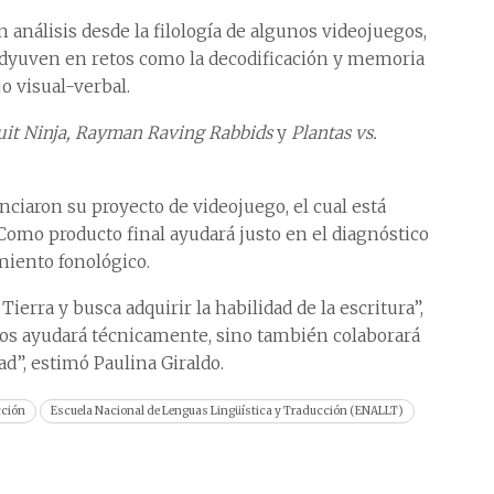
 análisis desde la filología de algunos videojuegos,
adyuven en retos como la decodificación y memoria
jo visual-verbal.
uit Ninja, Rayman Raving Rabbids
y
Plantas vs.
iaron su proyecto de videojuego, el cual está
 Como producto final ayudará justo en el diagnóstico
amiento fonológico.
ierra y busca adquirir la habilidad de la escritura”,
 nos ayudará técnicamente, sino también colaborará
ad”, estimó Paulina Giraldo.
cción
Escuela Nacional de Lenguas Lingüística y Traducción (ENALLT)