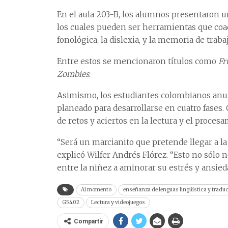
En el aula 203-B, los alumnos presentaron un
los cuales pueden ser herramientas que co
fonológica, la dislexia, y la memoria de traba
Entre estos se mencionaron títulos como
Fr
Zombies
.
Asimismo, los estudiantes colombianos anunc
planeado para desarrollarse en cuatro fases.
de retos y aciertos en la lectura y el proces
“Será un marcianito que pretende llegar a la T
explicó Wilfer Andrés Flórez. “Esto no sólo
entre la niñez a aminorar su estrés y ansied
Al momento
enseñanza de lenguas lingüística y tradu
G5402
Lectura y videojuegos
Compartir