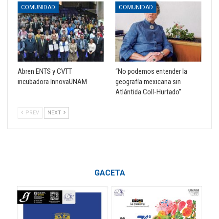
COMUNIDAD
COMUNIDAD
Abren ENTS y CVTT
“No podemos entender la
incubadora InnovaUNAM
geografía mexicana sin
Atlántida Coll-Hurtado”
PREV
NEXT
GACETA