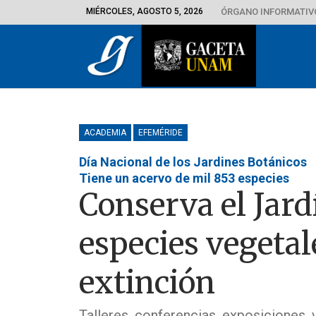
MIÉRCOLES, AGOSTO 5, 2026
ÓRGANO INFORMATIVO
ACADEMIA
EFEMÉRIDE
Día Nacional de los Jardines Botánicos
Tiene un acervo de mil 853 especies
Conserva el Jard
especies vegetal
extinción
Talleres, conferencias, exposiciones,