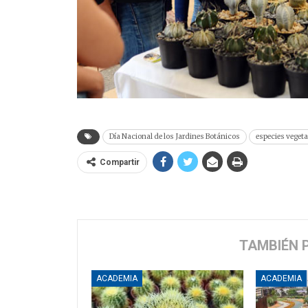
Día Nacional de los Jardines Botánicos
especies vegeta
Compartir
TAMBIÉN 
ACADEMIA
ACADEMIA