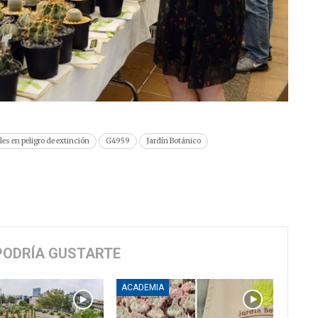
les en peligro de extinción
G4959
Jardín Botánico
PODRÍA GUSTARTE
ACADEMIA