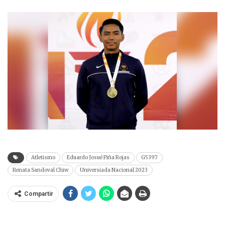
Atletismo
Eduardo Josué Piña Rojas
G5397
Renata Sandoval Chiw
Universiada Nacional 2023
Compartir