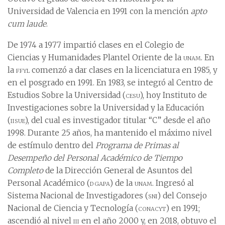
Universidad de Valencia en 1991 con la mención
apto
cum laude
.
De 1974 a 1977 impartió clases en el Colegio de
Ciencias y Humanidades Plantel Oriente de la
unam
. En
la
ffyl
comenzó a dar clases en la licenciatura en 1985, y
en el posgrado en 1991. En 1983, se integró al Centro de
Estudios Sobre la Universidad (
cesu
), hoy Instituto de
Investigaciones sobre la Universidad y la Educación
(
iisue
), del cual es investigador titular “C” desde el año
1998. Durante 25 años, ha mantenido el máximo nivel
de estímulo dentro del
Programa de Primas al
Desempeño del Personal Académico de Tiempo
Completo
de la Dirección General de Asuntos del
Personal Académico (
dgapa
) de la
unam
. Ingresó al
Sistema Nacional de Investigadores (
sni
) del Consejo
Nacional de Ciencia y Tecnología (
conacyt
) en 1991;
ascendió al nivel
iii
en el año 2000 y, en 2018, obtuvo el