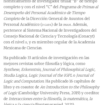
nombramiento de investigador titular “B” de tiempo
completo y con el nivel “C” del
Programa de Primas al
Desempeño del Personal Académico de Tiempo
Completo
de la Dirección General de Asuntos del
Personal Académico (
dgapa
) de la
unam
. Además,
pertenece al Sistema Nacional de Investigadores del
Consejo Nacional de Ciencia y Tecnología (Conacyt)
con el nivel
ii
, y es miembro regular de la Academia
Mexicana de Ciencias.
Ha publicado 33 artículos de investigación en las
mejores revistas sobre filosofía y lógica, como
Synthese, Erkenntnis, Journal of Philosophical Logic,
Studia Logica, Logic Journal of the IGPL
o
Journal of
Logic and Computation
. Ha publicado 16 capítulos de
libro y es coautor de
An Introduction to the Philosophy
of Logic
(Cambridge University Press, 2019) y coeditor
de
Interacciones entre la filosofía, la matemática, la
lógica y la ciencia
(Fontamaraujed, 2021).