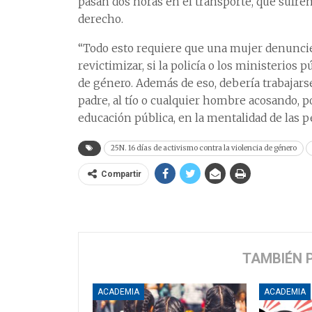
pasan dos horas en el transporte, que sufren
derecho.
“Todo esto requiere que una mujer denuncie, 
revictimizar, si la policía o los ministerios
de género. Además de eso, debería trabajars
padre, al tío o cualquier hombre acosando, p
educación pública, en la mentalidad de las pe
25N. 16 días de activismo contra la violencia de género
Compartir
TAMBIÉN 
ACADEMIA
ACADEMIA