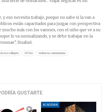
 una serie de obstáculos… viajar seguras es un
y eso necesita trabajo, porque no sabe si la van a
 públicos están capacitados para juzgar con perspectiva
e mucho más con los varones, con el niño que ve a su
orque lo va normalizando, y se debe trabajar en la
rsonas”, finalizó.
Acoso callejero
G5346
violencia comunitaria
PODRÍA GUSTARTE
ACADEMIA