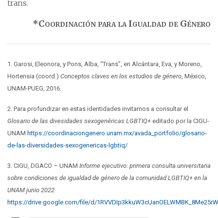
trans.
*Coordinación para la Igualdad de Género
1.
Garosi, Eleonora, y Pons, Alba, “Trans”, en Alcántara, Eva, y Moreno,
Hortensia (coord.)
Conceptos claves en los estudios de género
, México,
UNAM-PUEG, 2016.
2.
Para profundizar en estas identidades invitamos a consultar el
Glosario de las divesidades sexogenéricas LGBTIQ+
editado por la CIGU-
UNAM
https://coordinaciongenero.unam.mx/avada_portfolio/glosario-
de-las-diversidades-sexogenericas-lgbtiq/
3.
CIGU, DGACO – UNAM
Informe ejecutivo: primera consulta universitaria
sobre condiciones de igualdad de género de la comunidad LGBTIQ+ en la
UNAM junio 2022
https://drive.google.com/file/d/1RVVDIp3kkuW3cUanOELWMBK_8Me25rW