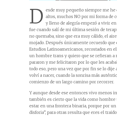
D
esde muy pequeño siempre me he q
altos, muchos NO por mi forma de co
y lleno de alegría empezó a vivir en
fue cuando salí de mi última sesión de terapi
no quemaba, sino que era muy cálido, el aire
mojado. Después únicamente recuerdo que es
Estudios Latinoamericanos, recostados en el 
un hombre trans y quiero que se refieran a 
pararon y me felicitaron por lo que les acabab
todo eso, pero una vez que por fin se lo dije 
volví a nacer, cuando la sonrisa más auténti
comienzo de un largo camino por recorrer.
Y aunque desde ese entonces vivo menos infe
también es cierto que la vida como hombre 
estar en una frontera binaria, porque por u
disforia”, para otras resulta que eres el tra