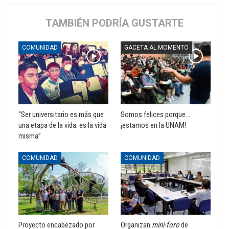
TAMBIÉN PODRÍA GUSTARTE
COMUNIDAD
GACETA AL MOMENTO
“Ser universitario es más que
Somos felices porque…
una etapa de la vida: es la vida
¡estamos en la UNAM!
misma”
COMUNIDAD
COMUNIDAD
Proyecto encabezado por
Organizan
mini-foro
de