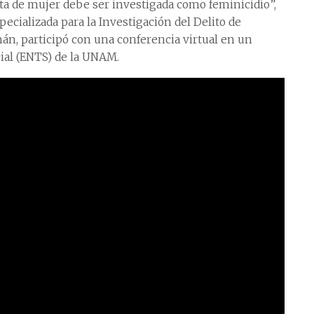
nta de mujer debe ser investigada como feminicidio”,
pecializada para la Investigación del Delito de
mán, participó con una conferencia virtual en un
cial (ENTS) de la UNAM.