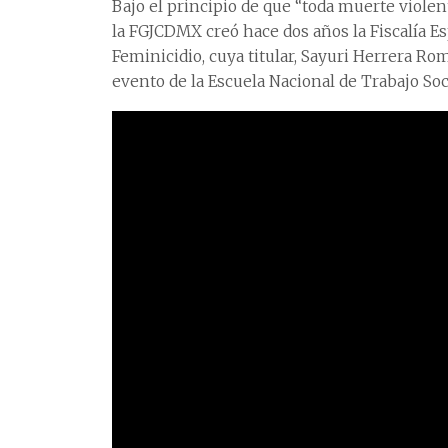
Bajo el principio de que “toda muerte viole
la FGJCDMX creó hace dos años la Fiscalía Es
Feminicidio, cuya titular, Sayuri Herrera Ro
evento de la Escuela Nacional de Trabajo So