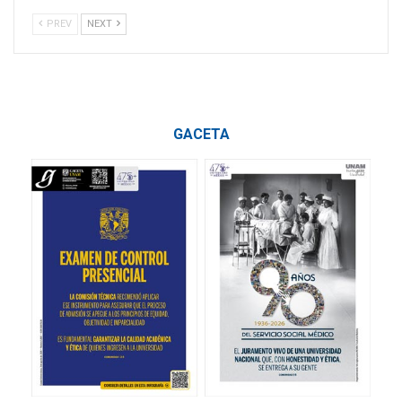
PREV
NEXT
GACETA