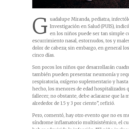
G
uadalupe Miranda, pediatra, infectó
Investigación en Salud (PUIS), indic
en los niños puede ser tan simple c
escurrimiento nasal, estornudos, tos y mal
dolor de cabeza; sin embargo, en general lo
cinco días.
Son pocos los niños que desarrollarán cuadr
también pueden presentar neumonía y requer
respiratoria, oxígeno suplementario y hasta 
hecho, los menores de edad hospitalizados q
fallecer; no obstante, debe aclararse que la 
alrededor de 1.5 y 3 por ciento”, refirió.
Pero, comentó, hay otro evento que no es mu
síndrome inflamatorio multisistémico, el cu