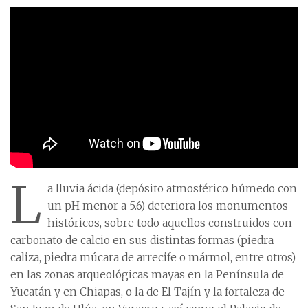
L
a lluvia ácida (depósito atmosférico húmedo con
un pH menor a 5.6) deteriora los monumentos
históricos, sobre todo aquellos construidos con
carbonato de calcio en sus distintas formas (piedra
caliza, piedra múcara de arrecife o mármol, entre otros)
en las zonas arqueológicas mayas en la Península de
Yucatán y en Chiapas, o la de El Tajín y la fortaleza de