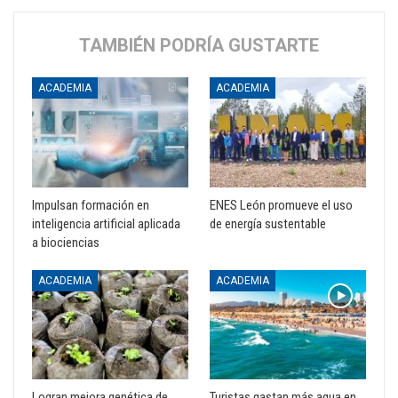
TAMBIÉN PODRÍA GUSTARTE
ACADEMIA
ACADEMIA
Impulsan formación en
ENES León promueve el uso
inteligencia artificial aplicada
de energía sustentable
a biociencias
ACADEMIA
ACADEMIA
Logran mejora genética de
Turistas gastan más agua en